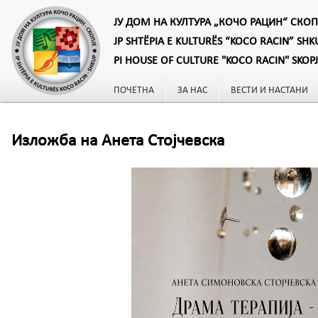
ЈУ ДОМ НА КУЛТУРА „КОЧО РАЦИН“ СКОП
JP SHTËPIA E KULTURËS “KOCO RACIN” SHK
PI HOUSE OF CULTURE "KOCO RACIN" SKOP
ПОЧЕТНА
ЗА НАС
ВЕСТИ И НАСТАНИ
Изложба на Анета Стојчевска