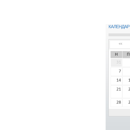
КАЛЕНДАР
<<
Н
П
31
7
14
21
28