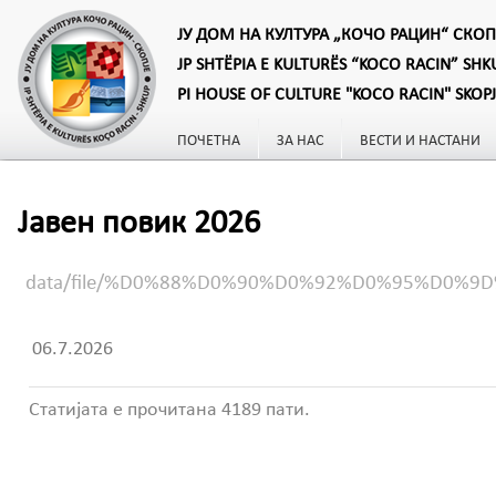
ЈУ ДОМ НА КУЛТУРА „КОЧО РАЦИН“ СКОП
JP SHTËPIA E KULTURËS “KOCO RACIN” SHK
PI HOUSE OF CULTURE "KOCO RACIN" SKOP
ПОЧЕТНА
ЗА НАС
ВЕСТИ И НАСТАНИ
Јавен повик 2026
data/file/%D0%88%D0%90%D0%92%D0%95%D0
06.7.2026
Статијата е прочитана 4189 пати.