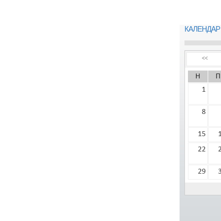
КАЛЕНДАР
<<
Н
П
1
8
15
22
29