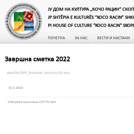
ЈУ ДОМ НА КУЛТУРА „КОЧО РАЦИН“ СКОП
JP SHTËPIA E KULTURËS “KOCO RACIN” SHK
PI HOUSE OF CULTURE "KOCO RACIN" SKOP
ПОЧЕТНА
ЗА НАС
ВЕСТИ И НАСТАНИ
Завршна сметка 2022
data/file/BPR_Budzetski_korisnici(16).docx
02.3.2023
Статијата е прочитана 124776 пати.