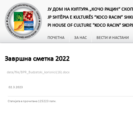
ЈУ ДОМ НА КУЛТУРА „КОЧО РАЦИН“ СКОП
JP SHTËPIA E KULTURËS “KOCO RACIN” SHK
PI HOUSE OF CULTURE "KOCO RACIN" SKOP
ПОЧЕТНА
ЗА НАС
ВЕСТИ И НАСТАНИ
Завршна сметка 2022
data/file/BPR_Budzetski_korisnici(16).docx
02.3.2023
Статијата е прочитана 125223 пати.