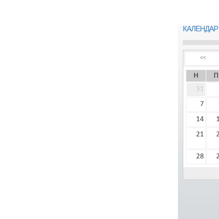
КАЛЕНДАР
<<
Н
П
31
7
14
21
28