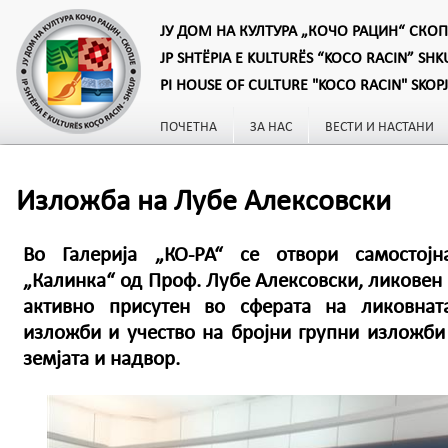
ЈУ ДОМ НА КУЛТУРА „КОЧО РАЦИН“ СКОП
JP SHTËPIA E KULTURËS “KOCO RACIN” SHK
PI HOUSE OF CULTURE "KOCO RACIN" SKOP
ПОЧЕТНА
ЗА НАС
ВЕСТИ И НАСТАНИ
Изложба на Лубе Алексовски
Во Галерија „КО-РА“ се отвори самостој
„Калинка“ од Проф. Лубе Алексовски, ликовен 
активно присутен во сферата на ликовнат
изложби и учество на бројни групни изложби
земјата и надвор.