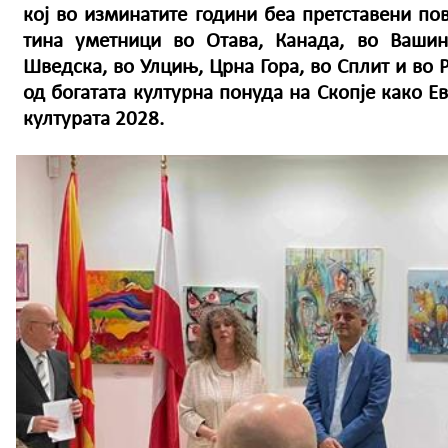
кој во изминатите години беа претставени пов
тина уметници во Отава, Канада, во Вашин
Шведска, во Улцињ, Црна Гора, во Сплит и во Р
од богатата културна понуда на Скопје како Е
културата 2028.