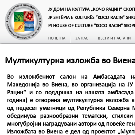
ЈУ ДОМ НА КУЛТУРА „КОЧО РАЦИН“ СКОП
JP SHTËPIA E KULTURËS “KOCO RACIN” SHK
PI HOUSE OF CULTURE "KOCO RACIN" SKOP
ПОЧЕТНА
ЗА НАС
ВЕСТИ И НАСТАНИ
Мултикултурна изложба во Виен
Во изложбениот салон на Амбасадата н
Македонија во Виена, во организација на ЈУ
Рацин“ и со поддршка на нашата амбасада 
година) е отворена мултикултурна изложба к
од педесет уметници од Република Северна М
обединува разнообразни тематски, стилск
многубројни наградувани автори од повеќе ге
Изложбата во Виена е дел од проектот „Мулт