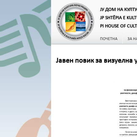
ЈУ ДОМ НА КУЛТ
JP SHTËPIA E KUL
PI HOUSE OF CUL
ПОЧЕТНА
ЗА Н
Јавен повик за визуелна у