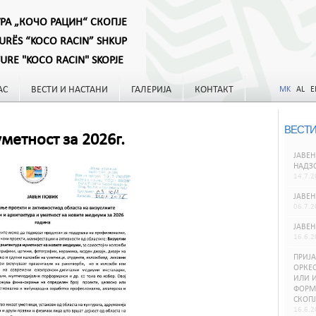
УРА „КОЧО РАЦИН“ СКОПЈЕ
TURËS “KOCO RACIN” SHKUP
TURE "KOCO RACIN" SKOPJE
АС
ВЕСТИ И НАСТАНИ
ГАЛЕРИЈА
КОНТАКТ
MK
AL
E
ВЕСТИ
метност за 2026г.
ЈАВЕН
НАДЗ
14.7.2
ЈАВЕН
06.7.2
ЈАВЕН
16.6.2
ПРИЈА
ОРКЕС
ИЛИ И
ФОРМИ
СКОПЈ
16.6.2