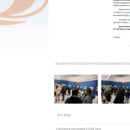
data/file/%D0%90%D0%BF%D0%BB%D0%B8%D
23.1.2026
Статијата е прочитана 21356 пати.