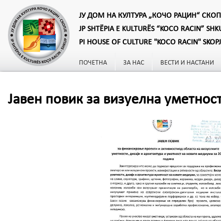
ЈУ ДОМ НА КУЛТУРА „КОЧО РАЦИН“ СКОП
JP SHTËPIA E KULTURËS “KOCO RACIN” SHK
PI HOUSE OF CULTURE "KOCO RACIN" SKOP
ПОЧЕТНА
ЗА НАС
ВЕСТИ И НАСТАНИ
Јавен повик за визуелна уметност