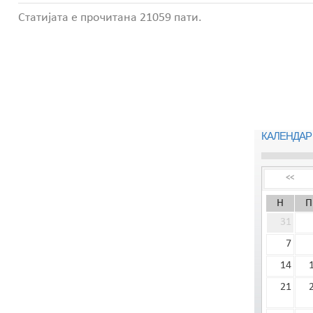
Статијата е прочитана 21059 пати.
КАЛЕНДАР
<<
Н
П
31
7
14
21