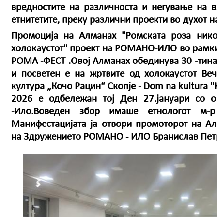
вредностите на различноста и негување на в
етнитетите, преку различни проекти во духот 
Промоција на Алманах "Ромската роза ник
холокаустот" проект на РОМАНО-ИЛО во рамки
РОМА -ФЕСТ .Овој Алманах обединува 30 -тина 
и посветен е на жртвите од холокаустот Ве
култура „Кочо Рацин“ Скопје - Dom na kultura "
2026 е одбележан тој Ден 27.јануари со о
-Ило.Воведен збор имаше етнологот м-р
Манифестацијата ја отвори промоторот на Ал
на Здружението РОМАНО - ИЛО Бранислав Пе