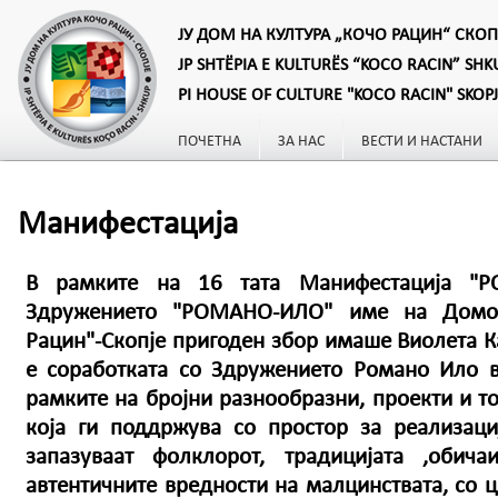
ЈУ ДОМ НА КУЛТУРА „КОЧО РАЦИН“ СКОП
JP SHTËPIA E KULTURËS “KOCO RACIN” SHK
PI HOUSE OF CULTURE "KOCO RACIN" SKOP
ПОЧЕТНА
ЗА НАС
ВЕСТИ И НАСТАНИ
Манифестација
В рамките на 16 тата Манифестација "
Здружението "РОМАНО-ИЛО" име на Домот
Рацин"-Скопје пригоден збор имаше Виолета Ка
е соработката со Здружението Романо Ило 
рамките на бројни разнообразни, проекти и то
која ги поддржува со простор за реализаци
запазуваат фолклорот, традицијата ,обич
автентичните вредности на малцинствата, со 