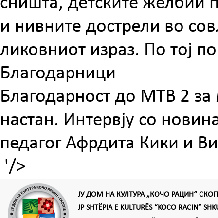
сништа, детските желбии п
и нивните дострели во со
ликовниот израз. По тој п
Благодарници
Благодарност до МТВ 2 за
настан. Интервју со нови
педагог Афрдита Кики и В
'/>
ЈУ ДОМ НА КУЛТУРА „КОЧО РАЦИН“ СКОП
JP SHTËPIA E KULTURËS “KOCO RACIN” SHK