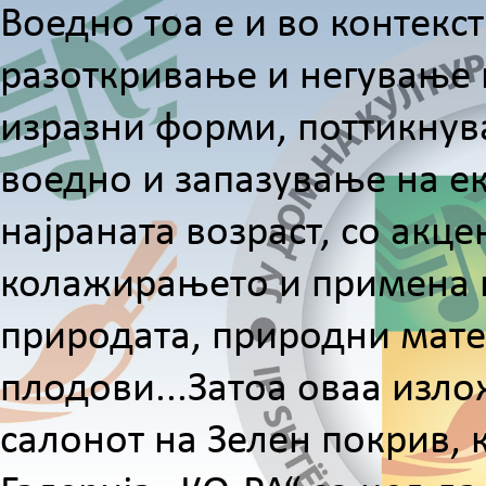
Воедно тоа е и во контекс
разоткривање и негување н
изразни форми, поттикнув
воедно и запазување на е
најраната возраст, со акц
колажирањето и примена н
природата, природни матер
плодови...Затоа оваа изло
салонот на Зелен покрив, 