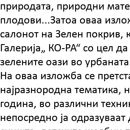
природата, природни матер
плодови...Затоа оваа изло
салонот на Зелен покрив, 
Галерија„ КО-РА“ со цел да
зелените оази во урбаната
На оваа изложба се претст
најразнородна тематика, н
година, во различни техн
непосредно ја одразуваат 