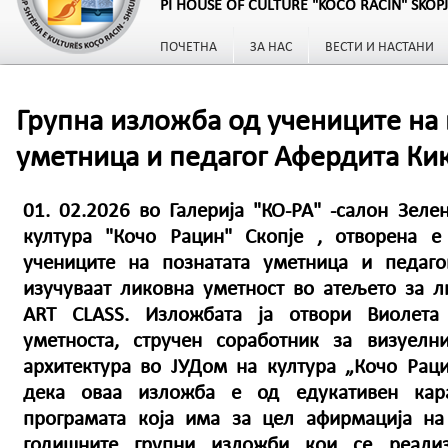
PI HOUSE OF CULTURE "KOCO RACIN" SKOP
ПОЧЕТНА
ЗА НАС
ВЕСТИ И НАСТАНИ
Групна изложба од учениците на 
уметница и педагог Афердита Ки
01. 02.2026 во Галерија "КО-РА" -салон Зел
култура "Кочо Рацин" Скопје , отворена е
учениците на познатата уметница и педаго
изучуваат ликовна уметност во атељето за ли
ART CLASS. Изложбата ја отвори Виолета
уметноста, стручен соработник за визуелн
архитектура во ЈУДом на култура „Кочо Раци
дека оваа изложба е од едукативен кар
програмата која има за цел афирмација на
годишните групни изложби кои се реали