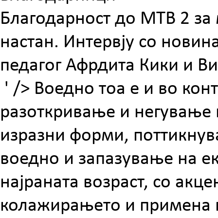
Благодарност до МТВ 2 за
настан. Интервју со нови
педагог Афрдита Кики и В
' />
Воедно тоа е и во кон
разоткривање и негување н
изразни форми, поттикнув
воедно и запазување на е
најраната возраст, со акц
колажирањето и примена н