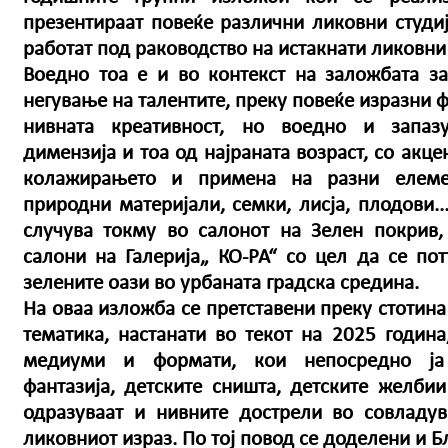
презентираат повеќе различни ликовни студи
работат под раководство на истакнати ликовни
Воедно тоа е и во контекст на заложбата з
негување на талентите, преку повеќе изразни 
нивната креативност, но воедно и запаз
димензија и тоа од најраната возраст, со акц
колажирањето и примена на разни елеме
природни материјали, семки, лисја, плодови..
случува токму во салонот на Зелен покрив,
салони на Галерија„ КО-РА“ со цел да се по
зелените оази во урбаната градска средина.
На оваа изложба се претставени преку стотина
тематика, настанати во текот на 2025 година
медиуми и формати, кои непосредно ја 
фантазија, детските сништа, детските желби
одразуваат и нивните дострели во совладу
ликовниот израз. По тој повод се доделени и 