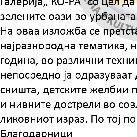
Галерија„ КО-РА“ со цел да
зелените оази во урбаната
На оваа изложба се претст
најразнородна тематика, н
година, во различни техн
непосредно ја одразуваат 
сништа, детските желбии п
и нивните дострели во со
ликовниот израз. По тој п
Благодарници