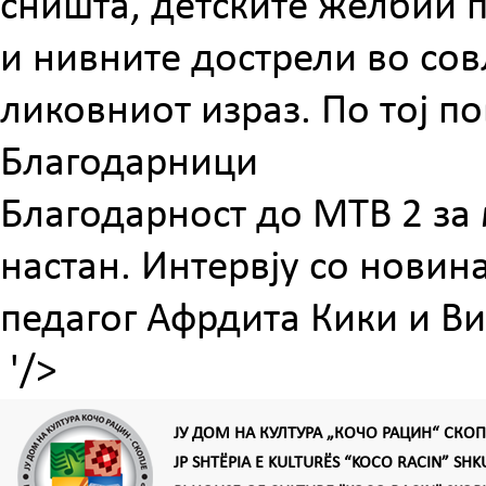
сништа, детските желбии п
и нивните дострели во со
ликовниот израз. По тој п
Благодарници
Благодарност до МТВ 2 за
настан. Интервју со нови
педагог Афрдита Кики и В
'/>
ЈУ ДОМ НА КУЛТУРА „КОЧО РАЦИН“ СКОП
JP SHTËPIA E KULTURËS “KOCO RACIN” SHK