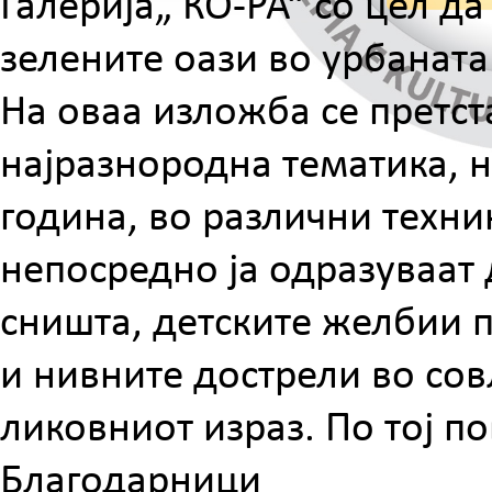
Галерија„ КО-РА“ со цел да
зелените оази во урбаната
На оваа изложба се претст
најразнородна тематика, н
година, во различни техн
непосредно ја одразуваат 
сништа, детските желбии п
и нивните дострели во со
ликовниот израз. По тој п
Благодарници