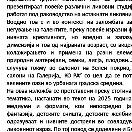
презентираат повеќе различни ликовни студи
работат под раководство на истакнати ликовни
Воедно тоа е и во контекст на заложбата з
негување на талентите, преку повеќе изразни 
нивната креативност, но воедно и запаз
димензија и тоа од најраната возраст, со акц
колажирањето и примена на разни елеме
природни материјали, семки, лисја, плодови..
случува токму во салонот на Зелен покрив,
салони на Галерија„ КО-РА“ со цел да се по
зелените оази во урбаната градска средина.
На оваа изложба се претставени преку стотина
тематика, настанати во текот на 2025 година
медиуми и формати, кои непосредно ја 
фантазија, детските сништа, детските желби
одразуваат и нивните дострели во совладу
ликовниот израз. По тој повод се доделени и 