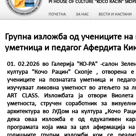
PI HOUSE OF CULTURE "KOCO RACIN" SKOP
ПОЧЕТНА
ЗА НАС
ВЕСТИ И НАСТАНИ
Групна изложба од учениците на 
уметница и педагог Афердита Ки
01. 02.2026 во Галерија "КО-РА" -салон Зел
култура "Кочо Рацин" Скопје , отворена е
учениците на познатата уметница и педаго
изучуваат ликовна уметност во атељето за ли
ART CLASS. Изложбата ја отвори Виолета
уметноста, стручен соработник за визуелн
архитектура во ЈУДом на култура „Кочо Раци
дека оваа изложба е од едукативен кар
програмата која има за цел афирмација на
годишните групни изложби кои се реали