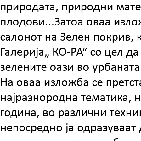
природата, природни матер
плодови...Затоа оваа изло
салонот на Зелен покрив, 
Галерија„ КО-РА“ со цел да
зелените оази во урбаната
На оваа изложба се претст
најразнородна тематика, н
година, во различни техн
непосредно ја одразуваат 