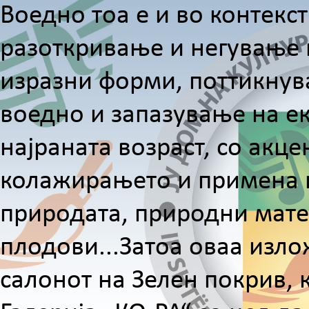
Воедно тоа е и во контекс
разоткривање и негување н
изразни форми, поттикнув
воедно и запазување на е
најраната возраст, со акц
колажирањето и примена н
природата, природни матер
плодови...Затоа оваа изло
салонот на Зелен покрив, 