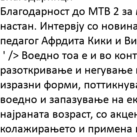
Благодарност до МТВ 2 за
настан. Интервју со нови
педагог Афрдита Кики и В
' />
Воедно тоа е и во кон
разоткривање и негување н
изразни форми, поттикнув
воедно и запазување на е
најраната возраст, со акц
колажирањето и примена н