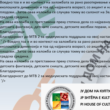
Воедно тоа е и во контекст на заложбата за рано разоткривање
еколошката димензија и тоа од најраната возраст, со акцент и
плодови...Затоа оваа изложба се случува токму во салонот на Зе
градска средина.
На оваа изложба се претставени преку стотина дела со најразно
детската фантазија, детските сништа, детските желбии пораки, 
Благодарници
Благодарност до МТВ 2 за медиумската поддршка на овој наста
' />
Воедно тоа е и во контекст на заложбата за рано разоткри
еколошката димензија и тоа од најраната возраст, со акцент и
плодови...Затоа оваа изложба се случува токму во салонот на Зе
градска средина.
На оваа изложба се претставени преку стотина дела со најразно
детската фантазија, детските сништа, детските желбии пораки, 
Благодарници
Благодарност до МТВ 2 за медиумската поддршка на овој наста
'/>
ЈУ ДОМ НА КУЛТ
JP SHTËPIA E KUL
PI HOUSE OF CUL