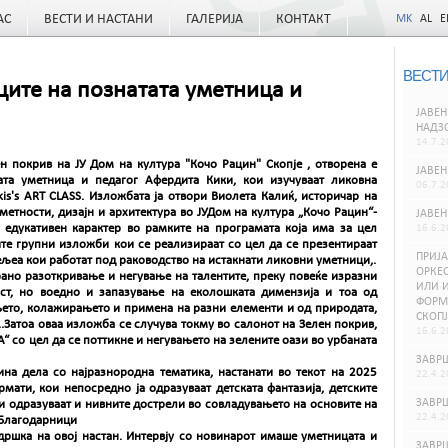
АС
ВЕСТИ И НАСТАНИ
ГАЛЕРИЈА
КОНТАКТ
MK
AL
E
ВЕСТИ
ците на познатата уметница и
ЈАВЕН
НАДЗ
14.7.2
ен покрив на ЈУ Дом на култура "Кочо Рацин" Скопје , отворена е
ЈАВЕН
ата уметница и педагог Афердита Кики, кои изучуваат ликовна
06.7.2
is's ART CLASS. Изложбата ја отвори Виолета Калиќ, историчар на
метности, дизајн и архитектура во ЈУДом на култура „Кочо Рацин“-
ЈАВЕН
д едукативен карактер во рамките на програмата која има за цел
16.6.2
те групни изложби кои се реализираат со цел да се презентираат
ПРИЈА
ељеа кои работат под раководство на истакнати ликовни уметници,.
ОРКЕС
рано разоткривање и негување на талентите, преку повеќе изразни
ИЛИ И
ст, но воедно и запазување на еколошката димензија и тоа од
ФОРМИ
ањето, колажирањето и примена на разни елементи и од природата,
СКОПЈ
..Затоа оваа изложба се случува токму во салонот на Зелен покрив,
16.6.2
А“ со цел да се поттикне и негувањето на зелените оази во урбаната
ЗАВРШ
ина дела со најразнородна тематика, настанати во текот на 2025
22.4.2
мати, кои непосредно ја одразуваат детската фантазија, детските
ЗАВРШ
и одразуваат и нивните дострели во совладувањето на основите на
22.4.2
 Благодарници
ршка на овој настан. Интервју со новинарот имаше уметницата и
ЗАВРШ