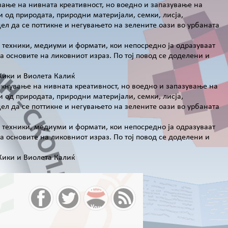
ување на нивната креативност, но воедно и запазување на
 од природата, природни материјали, семки, лисја,
 цел да се поттикне и негувањето на зелените оази во урбаната
и техники, медиуми и формати, кои непосредно ја одразуваат
а основите на ликовниот израз. По тој повод се доделени и
Кики и Виолета Калиќ
тикнување на нивната креативност, но воедно и запазување на
 од природата, природни материјали, семки, лисја,
 цел да се поттикне и негувањето на зелените оази во урбаната
и техники, медиуми и формати, кои непосредно ја одразуваат
а основите на ликовниот израз. По тој повод се доделени и
Кики и Виолета Калиќ