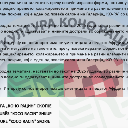
 и негување на талентите, преку повеќе изразни форми, поттикн
 на рециклирањето, колажирањето и примена на разни елементи и
лен покрив, кој е еден од повеќе салони на Галерија„ КО-РА“ со
родна тематика, настанати во текот на 2025 година, во различн
но воедно ги одразуваат и нивните дострели во совладувањето н
н. Интервју со новинарот имаше уметницата и педагог Афрдита 
вање и негување на талентите, преку повеќе изразни форми, пот
 на рециклирањето, колажирањето и примена на разни елементи и
лен покрив, кој е еден од повеќе салони на Галерија„ КО-РА“ со
родна тематика, настанати во текот на 2025 година, во различн
но воедно ги одразуваат и нивните дострели во совладувањето н
н. Интервју со новинарот имаше уметницата и педагог Афрдита 
УРА „КОЧО РАЦИН“ СКОПЈЕ
TURËS “KOCO RACIN” SHKUP
TURE "KOCO RACIN" SKOPJE