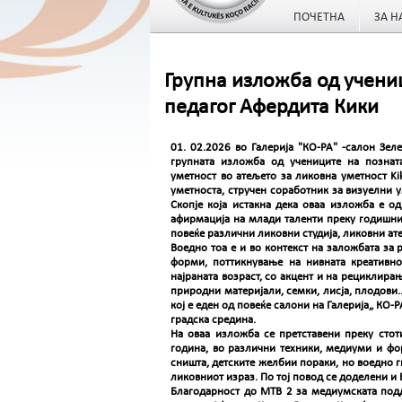
ПОЧЕТНА
ЗА Н
Групна изложба од учени
педагог Афердита Кики
01. 02.2026 во Галерија "КО-РА" -салон Зел
групната изложба од учениците на познат
уметност во атељето за ликовна уметност Kik
уметноста, стручен соработник за визуелни у
Скопје која истакна дека оваа изложба е о
афирмација на млади таленти преку годишни
повеќе различни ликовни студија, ликовни ат
Воедно тоа е и во контекст на заложбата за 
форми, поттикнување на нивната креативно
најраната возраст, со акцент и на рециклир
природни материјали, семки, лисја, плодови.
кој е еден од повеќе салони на Галерија„ КО-Р
градска средина.
На оваа изложба се претставени преку стот
година, во различни техники, медиуми и фор
сништа, детските желбии пораки, но воедно г
ликовниот израз. По тој повод се доделени и
Благодарност до МТВ 2 за медиумската подд