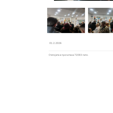
01.2.2026
Статијата е прочитана 72083 пати.