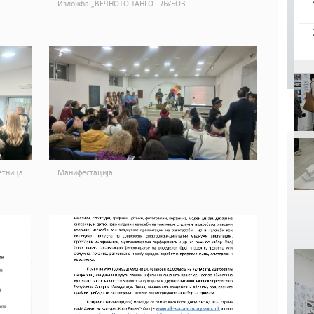
Изложба „ВЕЧНОТО ТАНГО - ЉУБОВ....
етница
Манифестација