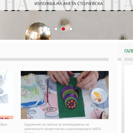
ИЗЛОЖБА НА АНЕТА СТОЈЧЕВСКА
ГАЛ
 Броз
Здружение на граѓани за унапредување на
уметничкото занаетчиство и ракотворењето МАТА