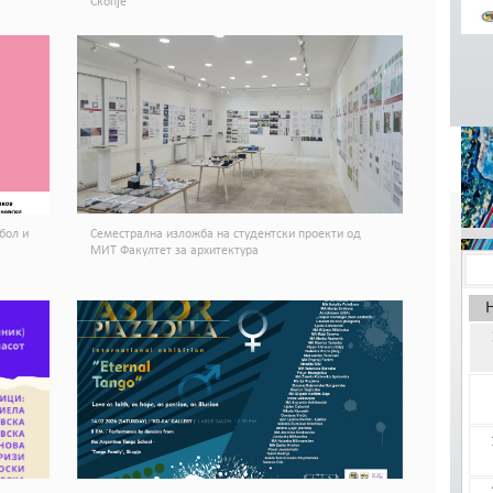
Скопје
КАЛ
бол и
Семестрална изложба на студентски проекти од
МИТ Факултет за архитектура