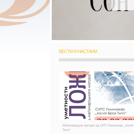
ВЕСТИ И НАСТАНИ
Меѓународна матура од СУГС Гимназија „Јосип
Тито“