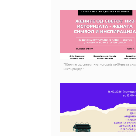
"Жените од светот низ историјата-Жената сим
инспирација"