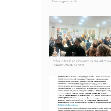
Литературна средба
Групна изложба од учениците на познатата ум
и педагог Афердита Кики