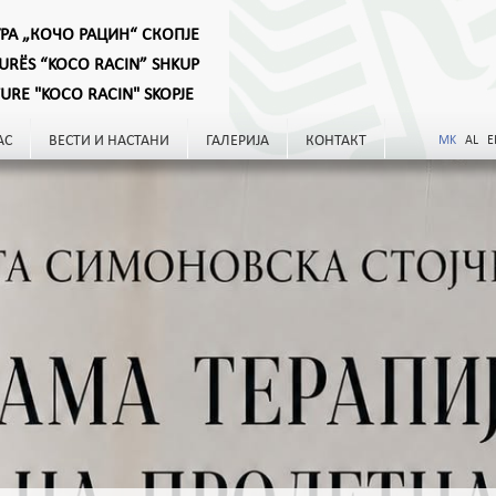
УРА „КОЧО РАЦИН“ СКОПЈЕ
TURËS “KOCO RACIN” SHKUP
TURE "KOCO RACIN" SKOPJE
АС
ВЕСТИ И НАСТАНИ
ГАЛЕРИЈА
КОНТАКТ
MK
AL
E