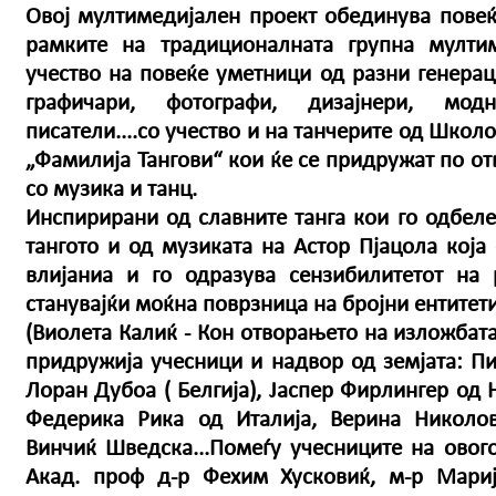
Овој мултимедијален проект обединува повеќ
рамките на традиционалната групна мулти
учество на повеќе уметници од разни генераци
графичари, фотографи, дизајнери, мод
писатели....со учество и на танчерите од Школо
„Фамилија Тангови“ кои ќе се придружат по о
со музика и танц.
Инспирирани од славните танга кои го одбеле
тангото и од музиката на Астор Пјацола кој
влијаниа и го одразува сензибилитетот на 
станувајќи моќна поврзница на бројни ентитети
(Виолета Калиќ - Кон отворањето на изложбата
придружија учесници и надвор од земјата: Пи
Лоран Дубоа ( Белгија), Јаспер Фирлингер од 
Федерика Рика од Италија, Верина Николов
Винчиќ Шведска...Помеѓу учесниците на овог
Акад. проф д-р Фехим Хусковиќ, м-р Мариј