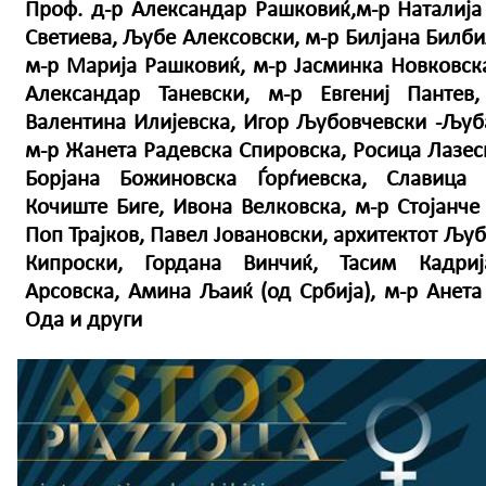
Проф. д-р Александар Рашковиќ,м-р Наталија
Светиева, Љубе Алексовски, м-р Билјана Билби
м-р Марија Рашковиќ, м-р Јасминка Новковска
Александар Таневски, м-р Евгениј Пантев
Валентина Илијевска, Игор Љубовчевски -Љуб
м-р Жанета Радевска Спировска, Росица Лазеск
Борјана Божиновска Ѓорѓиевска, Славица Т
Кочиште Биге, Ивона Велковска, м-р Стојанче
Поп Трајков, Павел Јовановски, архитектот Љу
Кипроски, Гордана Винчиќ, Тасим Кадриј
Арсовска, Амина Љаиќ (од Србија), м-р Анета 
Ода и други