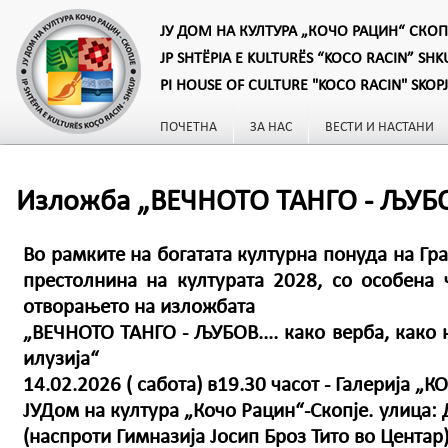
ЈУ ДОМ НА КУЛТУРА „КОЧО РАЦИН“ СКОП
JP SHTËPIA E KULTURËS “KOCO RACIN” SHK
PI HOUSE OF CULTURE "KOCO RACIN" SKOP
ПОЧЕТНА
ЗА НАС
ВЕСТИ И НАСТАНИ
Изложба „ВЕЧНОТО ТАНГО - ЉУБОВ
Во рамките на богатата културна понуда на Гр
престолнина на културата 2028, со особена 
отворањето на изложбата
„ВЕЧНОТО ТАНГО - ЉУБОВ.... како верба, како 
илузија“
14.02.2026 ( сабота) в19.30 часот - Галерија „К
ЈУДом на култура „Кочо Рацин“-Скопје. улица:
(наспроти Гимназија Јосип Броз Тито во Центар