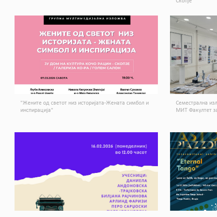
Скопје
"Жените од светот низ историјата-Жената симбол и
Семестрална изл
инспирација"
МИТ Факултет за