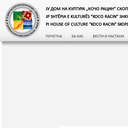
ЈУ ДОМ НА КУЛТУРА „КОЧО РАЦИН“ СКОП
JP SHTËPIA E KULTURËS “KOCO RACIN” SHK
PI HOUSE OF CULTURE "KOCO RACIN" SKOP
ПОЧЕТНА
ЗА НАС
ВЕСТИ И НАСТАНИ