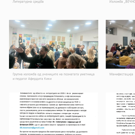
Литературна средба
Изложба „ВЕЧНО
Групна изложба од учениците на познатата уметница
Манифестација
и педагог Афердита Кики