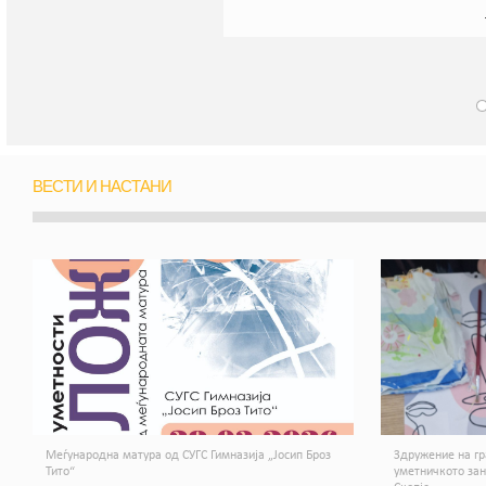
ВЕСТИ И НАСТАНИ
Меѓународна матура од СУГС Гимназија „Јосип Броз
Здружение на гр
Тито“
уметничкото за