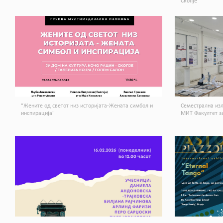
Скопје
"Жените од светот низ историјата-Жената симбол и
Семестрална изл
инспирација"
МИТ Факултет за