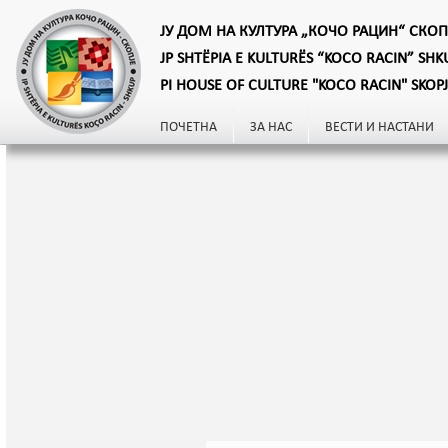
ЈУ ДОМ НА КУЛТУРА „КОЧО РАЦИН“ СКОП
JP SHTËPIA E KULTURËS “KOCO RACIN” SHK
PI HOUSE OF CULTURE "KOCO RACIN" SKOP
ПОЧЕТНА
ЗА НАС
ВЕСТИ И НАСТАНИ