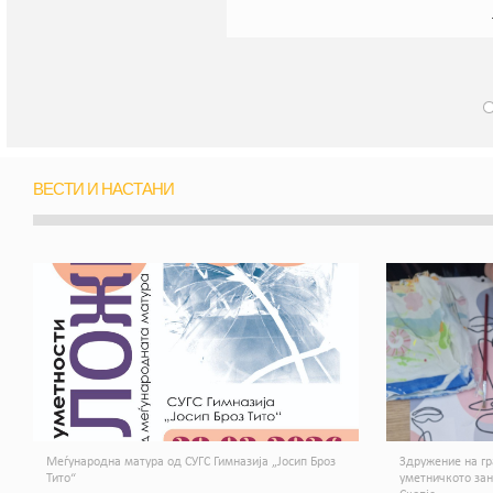
ВЕСТИ И НАСТАНИ
Меѓународна матура од СУГС Гимназија „Јосип Броз
Здружение на гр
Тито“
уметничкото за