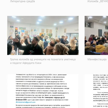
Литературна средба
Изложба „ВЕЧНО
Групна изложба од учениците на познатата уметница
Манифестација
и педагог Афердита Кики