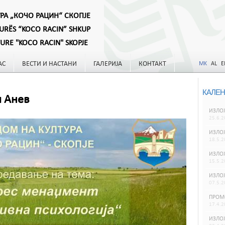
УРА „КОЧО РАЦИН“ СКОПЈЕ
TURËS “KOCO RACIN” SHKUP
TURE "KOCO RACIN" SKOPJE
АС
ВЕСТИ И НАСТАНИ
ГАЛЕРИЈА
КОНТАКТ
MK
AL
E
КАЛЕН
и Анев
ИЗЛОЖ
25.6.2
ИЗЛО
18.5.2
ИЗЛО
15.5.2
ИЗЛО
07.5.2
ПРОМ
17.4.2
ИЗЛО