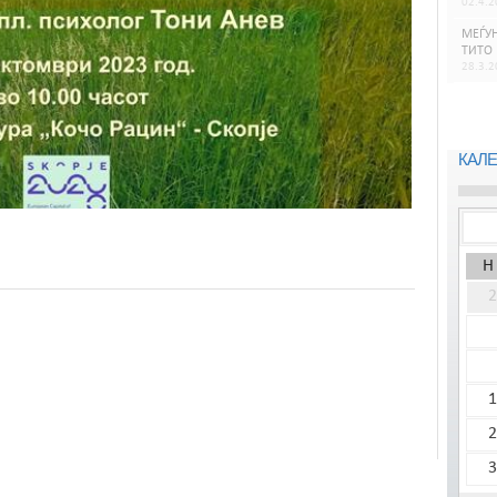
02.4.2
МЕЃУН
ТИТО
28.3.2
КАЛЕ
Н
2
1
2
3