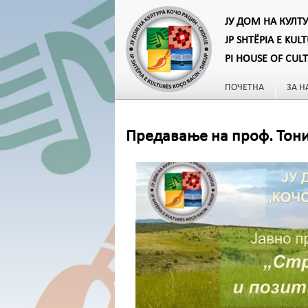
ЈУ ДОМ НА КУЛТ
JP SHTËPIA E KUL
PI HOUSE OF CUL
ПОЧЕТНА
ЗА Н
Предавање на проф. Тон