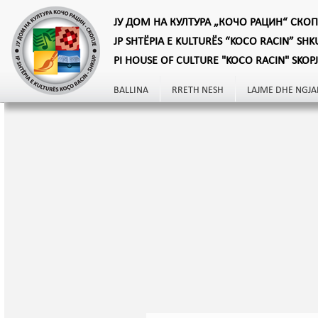
ЈУ ДОМ НА КУЛТУРА „КОЧО РАЦИН“ СКОП
JP SHTËPIA E KULTURËS “KOCO RACIN” SHK
PI HOUSE OF CULTURE "KOCO RACIN" SKOP
BALLINA
RRETH NESH
LAJME DHE NGJA