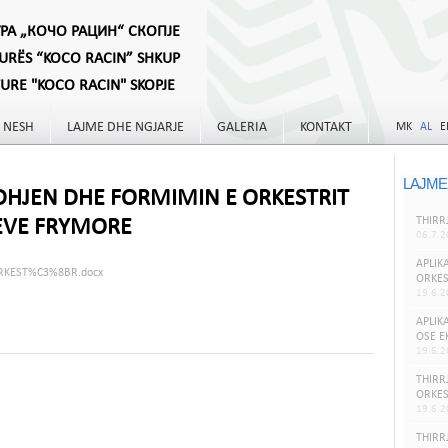
УРА „КОЧО РАЦИН“ СКОПЈЕ
TURËS “KOCO RACIN” SHKUP
TURE "KOCO RACIN" SKOPJE
 NESH
LAJME DHE NGJARJE
GALERIA
KONTAKT
MK
AL
E
LAJME
EDHJEN DHE FORMIMIN E ORKESTRIT
THIRR
EVE FRYMORE
06.7.2
APLIK
RKEST%C3%8BR.docx
ORKES
19.6.2
APLIK
OSE E
19.6.2
THIRR
ORKES
19.6.2
THIRR