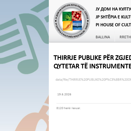
ЈУ ДОМ НА КУЛТ
JP SHTËPIA E KUL
PI HOUSE OF CUL
BALLINA
RRETH
THIRRJE PUBLIKE PËR ZGJ
QYTETAR TË INSTRUMENT
data/file/THIRRJE%20PUBLIKE%20P%C3%8BR%20O
19.6.2026
8120 herë i lexuar.