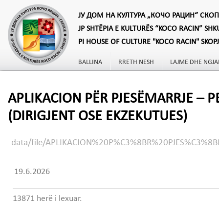
ЈУ ДОМ НА КУЛТУРА „КОЧО РАЦИН“ СКОП
JP SHTËPIA E KULTURËS “KOCO RACIN” SHK
PI HOUSE OF CULTURE "KOCO RACIN" SKOP
BALLINA
RRETH NESH
LAJME DHE NGJA
APLIKACION PËR PJESËMARRJE – P
(DIRIGJENT OSE EKZEKUTUES)
data/file/APLIKACION%20P%C3%8BR%20PJES%C3%8
19.6.2026
13871 herë i lexuar.