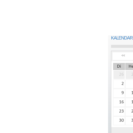
KALENDARI
<<
Di
H
26
2
9
16
23
30