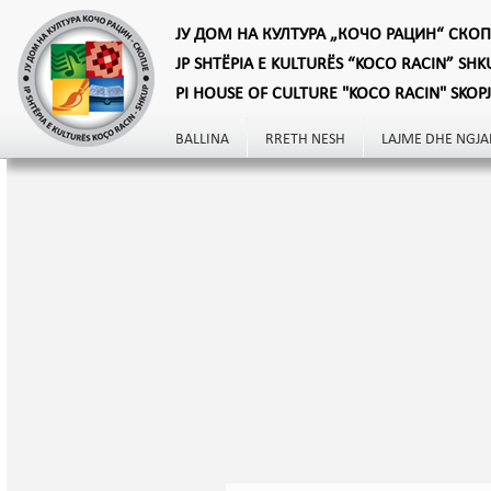
ЈУ ДОМ НА КУЛТУРА „КОЧО РАЦИН“ СКОП
JP SHTËPIA E KULTURËS “KOCO RACIN” SHK
PI HOUSE OF CULTURE "KOCO RACIN" SKOP
BALLINA
RRETH NESH
LAJME DHE NGJA