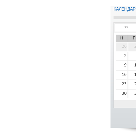
КАЛЕНДАР
<<
Н
П
26
2
9
16
23
30