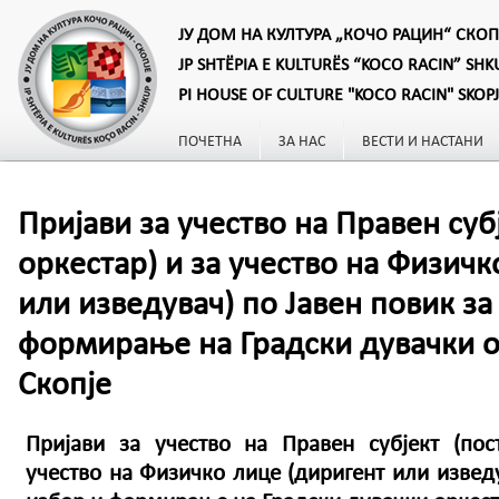
ЈУ ДОМ НА КУЛТУРА „КОЧО РАЦИН“ СКОП
JP SHTËPIA E KULTURËS “KOCO RACIN” SHK
PI HOUSE OF CULTURE "KOCO RACIN" SKOP
ПОЧЕТНА
ЗА НАС
ВЕСТИ И НАСТАНИ
Пријави за учество на Правен суб
оркестар) и за учество на Физичк
или изведувач) по Јавен повик за
формирање на Градски дувачки о
Скопје
Пријави за учество на Правен субјект (пос
учество на Физичко лице (диригент или изведу