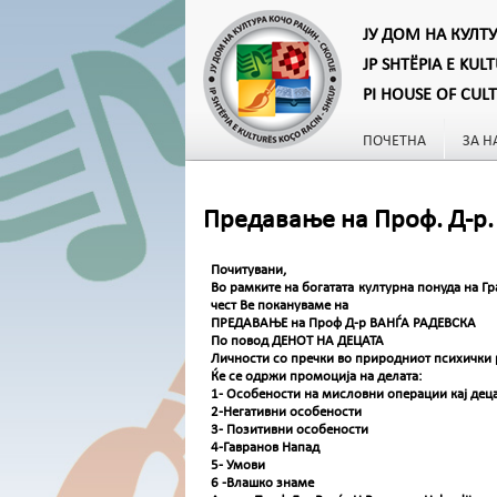
ЈУ ДОМ НА КУЛТ
JP SHTËPIA E KUL
PI HOUSE OF CUL
ПОЧЕТНА
ЗА Н
Предавање на Проф. Д-р.
Почитувани,
Во рамките на богатата културна понуда на Г
чест Ве покануваме на
ПРЕДАВАЊЕ на Проф Д-р ВАНЃА РАДЕВСКА
По повод ДЕНОТ НА ДЕЦАТА
Личности со пречки во природниот психички 
Ќе се одржи промоција на делата:
1- Особености на мисловни операции кај деца
2-Негативни особености
3- Позитивни особености
4-Гавранов Напад
5- Умови
6 -Влашко знаме