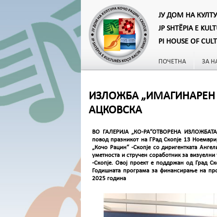
ЈУ ДОМ НА КУЛТ
JP SHTËPIA E KUL
PI HOUSE OF CUL
ПОЧЕТНА
ЗА Н
ИЗЛОЖБА „ИМАГИНАРЕН 
АЦКОВСКА
ВО ГАЛЕРИЈА „КО-РА“ОТВОРЕНА ИЗЛОЖБАТ
повод празникот на ГРад Скопје 13 Ноември
„Кочо Рацин“ -Скопје со диригентката Ангел
уметноста и стручен соработник за визуелни 
-Скопје. Овој проект е поддржан од Град Ск
Годишната програма за финансирање на прое
2025 година