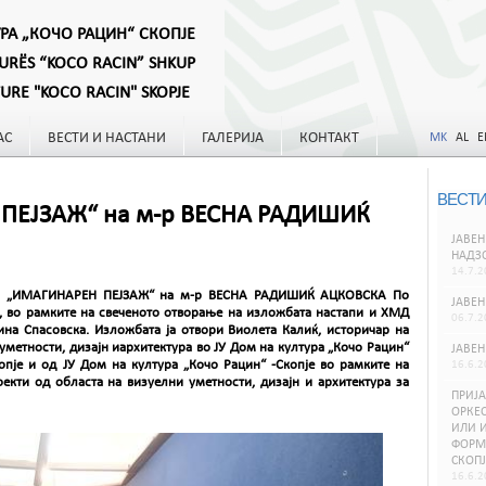
УРА „КОЧО РАЦИН“ СКОПЈЕ
TURËS “KOCO RACIN” SHKUP
TURE "KOCO RACIN" SKOPJE
АС
ВЕСТИ И НАСТАНИ
ГАЛЕРИЈА
КОНТАКТ
MK
AL
E
ВЕСТИ
ПЕЈЗАЖ“ на м-р ВЕСНА РАДИШИЌ
ЈАВЕН
НАДЗ
14.7.2
А „ИМАГИНАРЕН ПЕЈЗАЖ“ на м-р ВЕСНА РАДИШИЌ АЦКОВСКА По
ЈАВЕН
, во рамките на свеченото отворање на изложбата настапи и ХМД
06.7.2
ина Спасовска. Изложбата ја отвори Виолета Калиќ, историчар на
уметности, дизајн иархитектура во ЈУ Дом на култура „Кочо Рацин“
ЈАВЕН
опје и од ЈУ Дом на култура „Кочо Рацин“ -Скопје во рамките на
16.6.2
кти од областа на визуелни уметности, дизајн и архитектура за
ПРИЈА
ОРКЕС
ИЛИ И
ФОРМИ
СКОПЈ
16.6.2