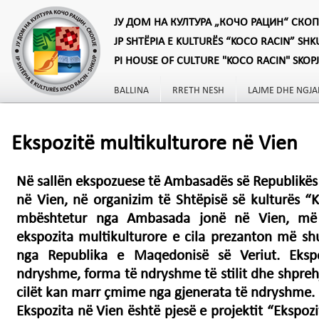
ЈУ ДОМ НА КУЛТУРА „КОЧО РАЦИН“ СКОП
JP SHTËPIA E KULTURËS “KOCO RACIN” SHK
PI HOUSE OF CULTURE "KOCO RACIN" SKOP
BALLINA
RRETH NESH
LAJME DHE NGJA
Ekspozitë multikulturore në Vien
Në sallën ekspozuese të Ambasadës së Republikës
në Vien, në organizim të Shtëpisë së kulturës 
mbështetur nga Ambasada jonë në Vien, më 
ekspozita multikulturore e cila prezanton më sh
nga Republika e Maqedonisë së Veriut. Eksp
ndryshme, forma të ndryshme të stilit dhe shpreh
cilët kan marr çmime nga gjenerata të ndryshme.
Ekspozita në Vien është pjesë e projektit “Ekspoz