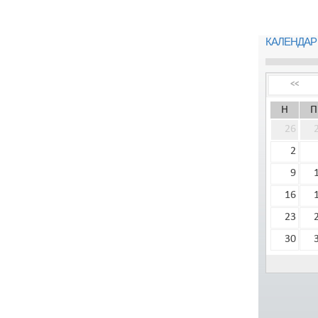
КАЛЕНДАР
<<
Н
П
26
2
9
16
23
30