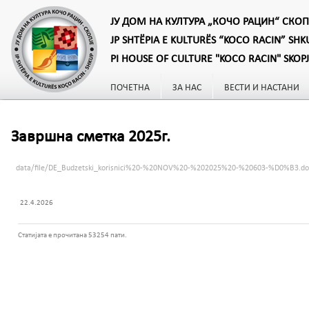
ЈУ ДОМ НА КУЛТУРА „КОЧО РАЦИН“ СКОП
JP SHTËPIA E KULTURËS “KOCO RACIN” SHK
PI HOUSE OF CULTURE "KOCO RACIN" SKOP
ПОЧЕТНА
ЗА НАС
ВЕСТИ И НАСТАНИ
Завршна сметка 2025г.
data/file/DE_Budzetski_korisnici%20-%20NOV%20-%202025%20-%20603-%D0%B3.do
22.4.2026
Статијата е прочитана 53254 пати.