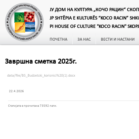
ЈУ ДОМ НА КУЛТУРА „КОЧО РАЦИН“ СКОП
JP SHTËPIA E KULTURËS “KOCO RACIN” SHK
PI HOUSE OF CULTURE "KOCO RACIN" SKOP
ПОЧЕТНА
ЗА НАС
ВЕСТИ И НАСТАНИ
Завршна сметка 2025г.
data/file/BS_Budzetski_korisnici%20(1).docx
22.4.2026
Статијата е прочитана 73592 пати.