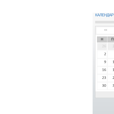
КАЛЕНДАР
<<
Н
П
26
2
9
16
23
30