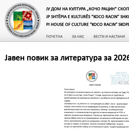
ЈУ ДОМ НА КУЛТУРА „КОЧО РАЦИН“ СКОП
JP SHTËPIA E KULTURËS “KOCO RACIN” SHK
PI HOUSE OF CULTURE "KOCO RACIN" SKOP
ПОЧЕТНА
ЗА НАС
ВЕСТИ И НАСТАНИ
Јавен повик за литература за 2026