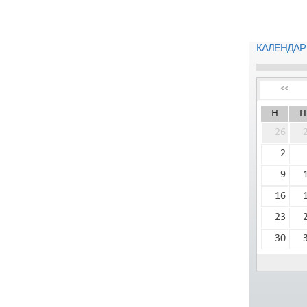
КАЛЕНДАР
<<
Н
П
26
2
9
16
23
30