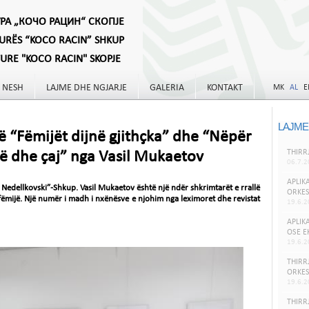
УРА „КОЧО РАЦИН“ СКОПЈЕ
TURËS “KOCO RACIN” SHKUP
TURE "KOCO RACIN" SKOPJE
 NESH
LAJME DHE NGJARJE
GALERIA
KONTAKT
MK
AL
E
LAJME
jë “Fëmijët dijnë gjithçka” dhe “Nëpër
THIRR
gë dhe çaj” nga Vasil Mukaetov
06.7.2
APLIK
Nedellkovski”-Shkup. Vasil Mukaetov është një ndër shkrimtarët e rrallë
ORKES
ër fëmijë. Një numër i madh i nxënësve e njohim nga leximoret dhe revistat
19.6.2
APLIK
OSE E
19.6.2
THIRR
ORKES
19.6.2
THIRR