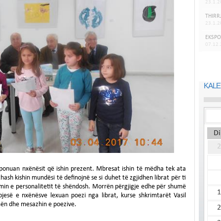
23.1.2
THIRR
23.1.2
EKSPO
07.12
KALE
Di
2
sponuan nxënësit që ishin prezent. Mbresat ishin të mëdha tek ata
ash kishin mundësi të definojnë se si duhet të zgjidhen librat për ti
imin e personalitetit të shëndosh. Morrën përgjigje edhe për shumë
1
 pjesë e nxënësve lexuan poezi nga librat, kurse shkrimtarët Vasil
emën dhe mesazhin e poezive.
2