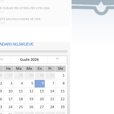
026
JE PUBLIKE PËR LETËRSI PËR VITIN 2026
026
ZITË MULTIKULTURORE NË VIEN
.2023
NDARI I NGJARJEVE
>>
Gusht 2026
<<
He
Ma
Me
En
Pr
Sht
6
27
28
29
30
31
1
6
2
3
4
5
7
8
9
10
11
12
13
14
15
6
17
18
19
20
21
22
3
24
25
26
27
28
29