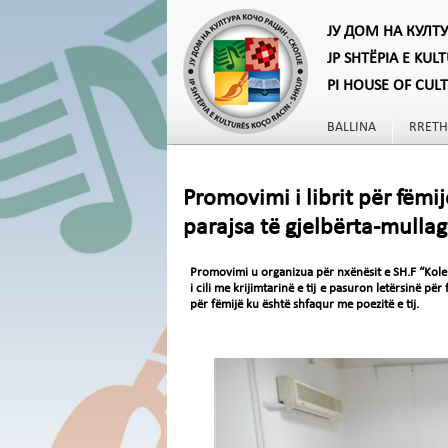
ЈУ ДОМ НА КУЛТ
JP SHTËPIA E KUL
PI HOUSE OF CUL
BALLINA
RRETH
Promovimi i librit për fëmi
parajsa të gjelbërta-mulla
Promovimi u organizua për nxënësit e SH.F “Kole 
i cili me krijimtarinë e tij e pasuron letërsinë p
për fëmijë ku është shfaqur me poezitë e tij.