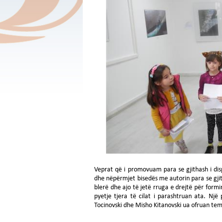
Veprat që i promovuam para se gjithash i di
dhe nëpërmjet bisedës me autorin para se gjith
blerë dhe ajo të jetë rruga e drejtë për form
pyetje tjera të cilat i parashtruan ata. Një
Tocinovski dhe Misho Kitanovski ua ofruan t